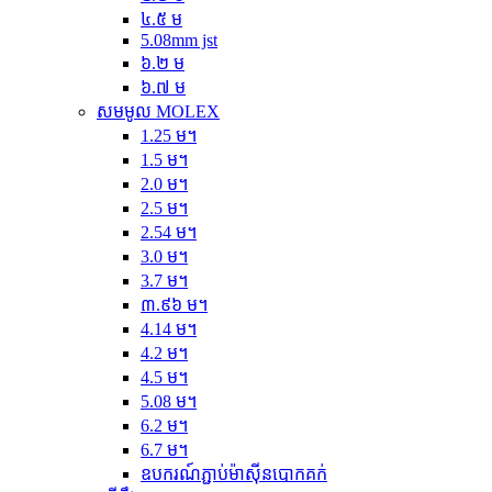
៤.៥ ម
5.08mm jst
៦.២ ម
៦.៧ ម
សមមូល MOLEX
1.25 ម។
1.5 ម។
2.0 ម។
2.5 ម។
2.54 ម។
3.0 ម។
3.7 ម។
៣.៩៦ ម។
4.14 ម។
4.2 ម។
4.5 ម។
5.08 ម។
6.2 ម។
6.7 ម។
ឧបករណ៍ភ្ជាប់ម៉ាស៊ីនបោកគក់