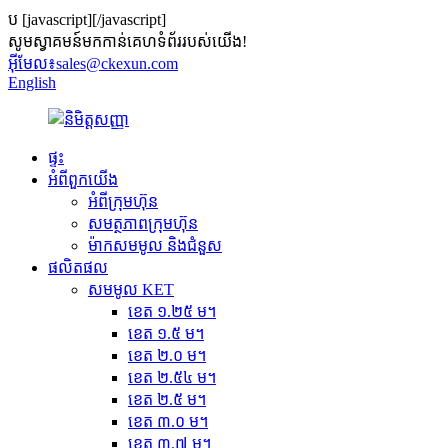
ប
[javascript]
[/javascript]
សូមស្វាគមន៍មកកាន់គេហទំព័ររបស់យើង!
អ៊ីមែល៖
sales@ckexun.com
English
ផ្ទះ
អំពី​ពួក​យើង
អំពីក្រុមហ៊ុន
សមត្ថភាពក្រុមហ៊ុន
ម៉ាកសមមូល និងជំនួស
ផលិតផល
សមមូល KET
ខេត ១.២៥ ម។
ខេត ១.៥ ម។
ខេត ២.០ ម។
ខេត ២.៥៤ ម។
ខេត ២.៥ ម។
ខេត ៣.០ ម។
ខេត ៣.៧ ម។