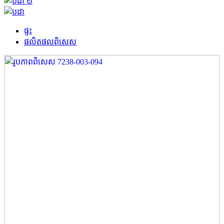
ផ្ទះ
ផលិតផល​ពិសេស