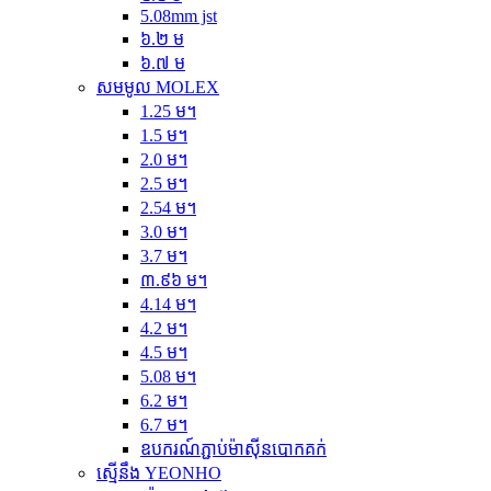
5.08mm jst
៦.២ ម
៦.៧ ម
សមមូល MOLEX
1.25 ម។
1.5 ម។
2.0 ម។
2.5 ម។
2.54 ម។
3.0 ម។
3.7 ម។
៣.៩៦ ម។
4.14 ម។
4.2 ម។
4.5 ម។
5.08 ម។
6.2 ម។
6.7 ម។
ឧបករណ៍ភ្ជាប់ម៉ាស៊ីនបោកគក់
ស្មើនឹង YEONHO