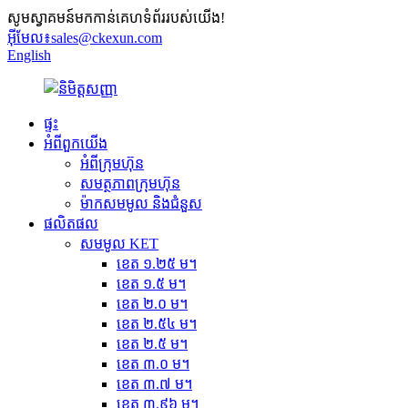
សូមស្វាគមន៍មកកាន់គេហទំព័ររបស់យើង!
អ៊ីមែល៖
sales@ckexun.com
English
ផ្ទះ
អំពី​ពួក​យើង
អំពីក្រុមហ៊ុន
សមត្ថភាពក្រុមហ៊ុន
ម៉ាកសមមូល និងជំនួស
ផលិតផល
សមមូល KET
ខេត ១.២៥ ម។
ខេត ១.៥ ម។
ខេត ២.០ ម។
ខេត ២.៥៤ ម។
ខេត ២.៥ ម។
ខេត ៣.០ ម។
ខេត ៣.៧ ម។
ខេត ៣.៩៦ ម។