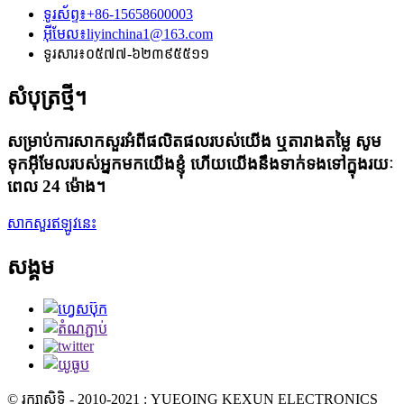
ទូរស័ព្ទ៖
+86-15658600003
អ៊ីមែល៖
liyinchina1@163.com
ទូរសារ៖
០៥៧៧-៦២៣៩៥៥១១
សំបុត្រថ្មី។
សម្រាប់ការសាកសួរអំពីផលិតផលរបស់យើង ឬតារាងតម្លៃ សូម
ទុកអ៊ីមែលរបស់អ្នកមកយើងខ្ញុំ ហើយយើងនឹងទាក់ទងទៅក្នុងរយៈ
ពេល 24 ម៉ោង។
សាកសួរឥឡូវនេះ
សង្គម
© រក្សាសិទ្ធិ - 2010-2021 : YUEQING KEXUN ELECTRONICS