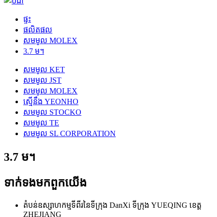
ផ្ទះ
ផលិតផល
សមមូល MOLEX
3.7 ម។
សមមូល KET
សមមូល JST
សមមូល MOLEX
ស្មើនឹង YEONHO
សមមូល STOCKO
សមមូល TE
សមមូល SL CORPORATION
3.7 ម។
ទាក់ទង​មក​ពួក​យើង
តំបន់ឧស្សាហកម្មទីពីរនៃទីក្រុង DanXi ទីក្រុង YUEQING ខេត្ត
ZHEJIANG