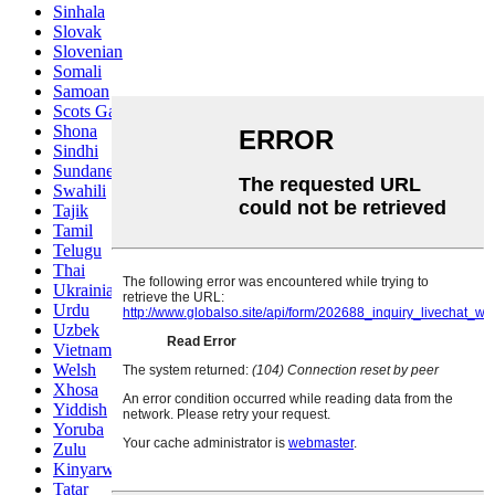
Sinhala
Slovak
Slovenian
Somali
Samoan
Scots Gaelic
Shona
Sindhi
Sundanese
Swahili
Tajik
Tamil
Telugu
Thai
Ukrainian
Urdu
Uzbek
Vietnamese
Welsh
Xhosa
Yiddish
Yoruba
Zulu
Kinyarwanda
Tatar