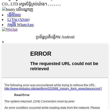
CO., LTD រក្សាសិទ្ធិគ្រប់យ៉ាង។
, , , , , , ,
ផ្ញើអ៊ីមែល
Li Yin (Alvin)
កម្មវិធី WhatsApp
ប្រព័ន្ធប្រតិបត្តិការ Android
x