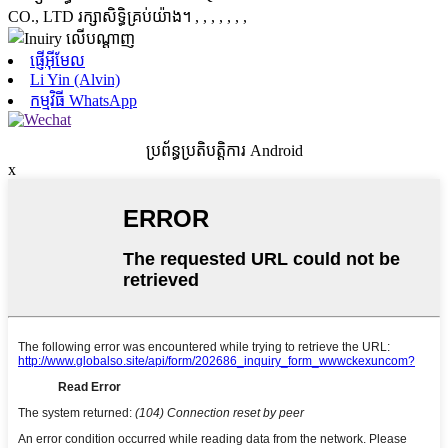
CO., LTD រក្សាសិទ្ធិគ្រប់យ៉ាង។
, , , , , , ,
ផ្ញើអ៊ីមែល
Li Yin (Alvin)
កម្មវិធី WhatsApp
ប្រព័ន្ធប្រតិបត្តិការ Android
x