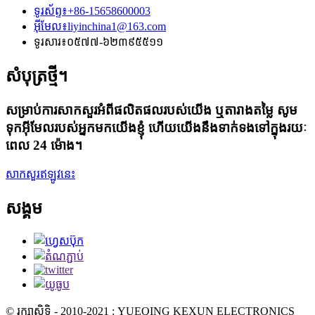
ទូរស័ព្ទ៖
+86-15658600003
អ៊ីមែល៖
liyinchina1@163.com
ទូរសារ៖
០៥៧៧-៦២៣៩៥៥១១
សំបុត្រថ្មី។
សម្រាប់ការសាកសួរអំពីផលិតផលរបស់យើង ឬតារាងតម្លៃ សូម
ទុកអ៊ីមែលរបស់អ្នកមកយើងខ្ញុំ ហើយយើងនឹងទាក់ទងទៅក្នុងរយៈ
ពេល 24 ម៉ោង។
សាកសួរឥឡូវនេះ
សង្គម
© រក្សាសិទ្ធិ - 2010-2021 : YUEQING KEXUN ELECTRONICS