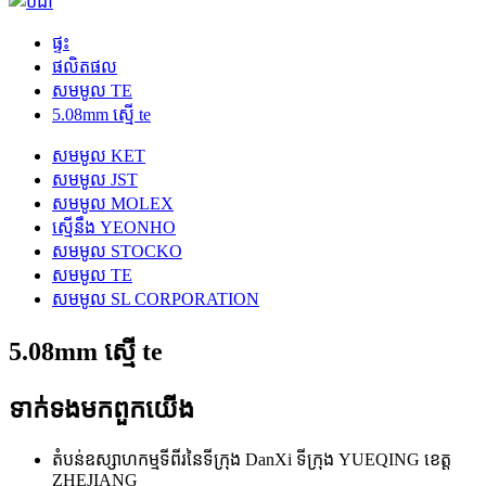
ផ្ទះ
ផលិតផល
សមមូល TE
5.08mm ស្មើ te
សមមូល KET
សមមូល JST
សមមូល MOLEX
ស្មើនឹង YEONHO
សមមូល STOCKO
សមមូល TE
សមមូល SL CORPORATION
5.08mm ស្មើ te
ទាក់ទង​មក​ពួក​យើង
តំបន់ឧស្សាហកម្មទីពីរនៃទីក្រុង DanXi ទីក្រុង YUEQING ខេត្ត
ZHEJIANG