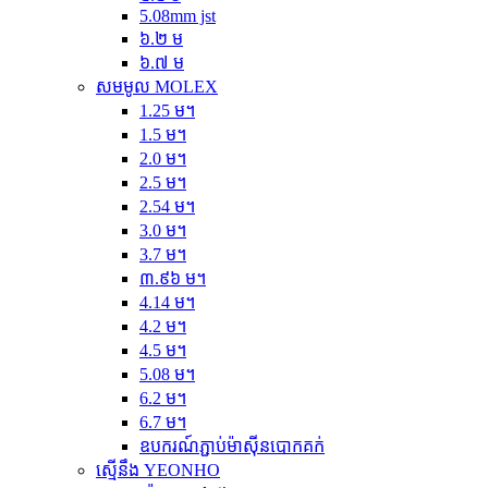
5.08mm jst
៦.២ ម
៦.៧ ម
សមមូល MOLEX
1.25 ម។
1.5 ម។
2.0 ម។
2.5 ម។
2.54 ម។
3.0 ម។
3.7 ម។
៣.៩៦ ម។
4.14 ម។
4.2 ម។
4.5 ម។
5.08 ម។
6.2 ម។
6.7 ម។
ឧបករណ៍ភ្ជាប់ម៉ាស៊ីនបោកគក់
ស្មើនឹង YEONHO