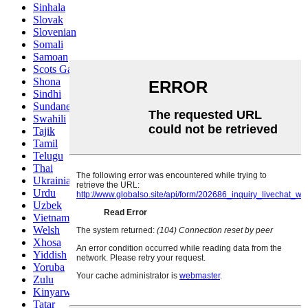
Sinhala
Slovak
Slovenian
Somali
Samoan
Scots Gaelic
Shona
Sindhi
Sundanese
Swahili
Tajik
Tamil
Telugu
Thai
Ukrainian
Urdu
Uzbek
Vietnamese
Welsh
Xhosa
Yiddish
Yoruba
Zulu
Kinyarwanda
Tatar