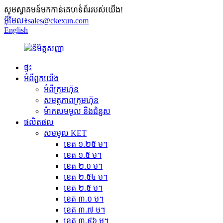
សូមស្វាគមន៍មកកាន់គេហទំព័ររបស់យើង!
អ៊ីមែល៖
sales@ckexun.com
English
ផ្ទះ
អំពី​ពួក​យើង
អំពីក្រុមហ៊ុន
សមត្ថភាពក្រុមហ៊ុន
ម៉ាកសមមូល និងជំនួស
ផលិតផល
សមមូល KET
ខេត ១.២៥ ម។
ខេត ១.៥ ម។
ខេត ២.០ ម។
ខេត ២.៥៤ ម។
ខេត ២.៥ ម។
ខេត ៣.០ ម។
ខេត ៣.៧ ម។
ខេត ៣.៩៦ ម។