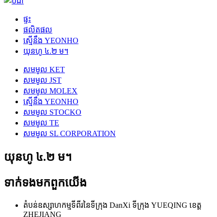
ផ្ទះ
ផលិតផល
ស្មើនឹង YEONHO
យុនហូ ៤.២ ម។
សមមូល KET
សមមូល JST
សមមូល MOLEX
ស្មើនឹង YEONHO
សមមូល STOCKO
សមមូល TE
សមមូល SL CORPORATION
យុនហូ ៤.២ ម។
ទាក់ទង​មក​ពួក​យើង
តំបន់ឧស្សាហកម្មទីពីរនៃទីក្រុង DanXi ទីក្រុង YUEQING ខេត្ត
ZHEJIANG