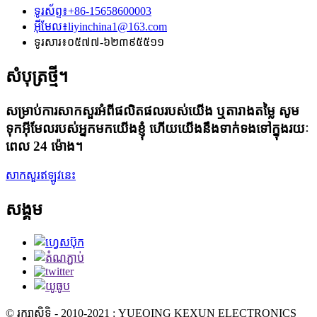
ទូរស័ព្ទ៖
+86-15658600003
អ៊ីមែល៖
liyinchina1@163.com
ទូរសារ៖
០៥៧៧-៦២៣៩៥៥១១
សំបុត្រថ្មី។
សម្រាប់ការសាកសួរអំពីផលិតផលរបស់យើង ឬតារាងតម្លៃ សូម
ទុកអ៊ីមែលរបស់អ្នកមកយើងខ្ញុំ ហើយយើងនឹងទាក់ទងទៅក្នុងរយៈ
ពេល 24 ម៉ោង។
សាកសួរឥឡូវនេះ
សង្គម
© រក្សាសិទ្ធិ - 2010-2021 : YUEQING KEXUN ELECTRONICS