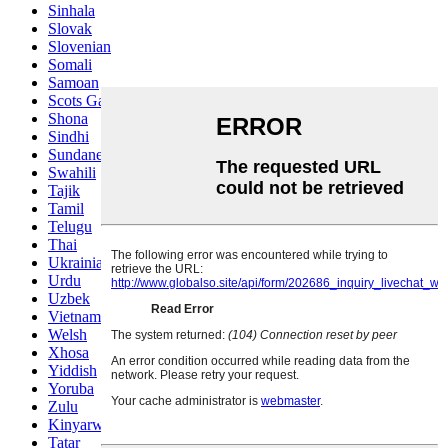
Sinhala
Slovak
Slovenian
Somali
Samoan
Scots Gaelic
Shona
Sindhi
Sundanese
Swahili
Tajik
Tamil
Telugu
Thai
Ukrainian
Urdu
Uzbek
Vietnamese
Welsh
Xhosa
Yiddish
Yoruba
Zulu
Kinyarwanda
Tatar