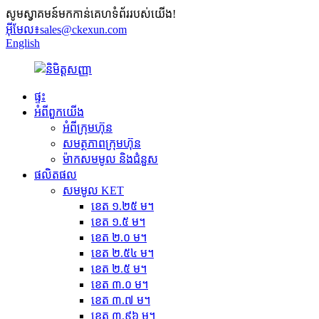
សូមស្វាគមន៍មកកាន់គេហទំព័ររបស់យើង!
អ៊ីមែល៖
sales@ckexun.com
English
ផ្ទះ
អំពី​ពួក​យើង
អំពីក្រុមហ៊ុន
សមត្ថភាពក្រុមហ៊ុន
ម៉ាកសមមូល និងជំនួស
ផលិតផល
សមមូល KET
ខេត ១.២៥ ម។
ខេត ១.៥ ម។
ខេត ២.០ ម។
ខេត ២.៥៤ ម។
ខេត ២.៥ ម។
ខេត ៣.០ ម។
ខេត ៣.៧ ម។
ខេត ៣.៩៦ ម។