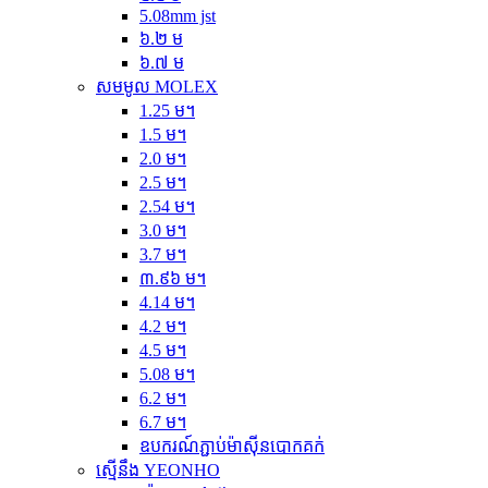
5.08mm jst
៦.២ ម
៦.៧ ម
សមមូល MOLEX
1.25 ម។
1.5 ម។
2.0 ម។
2.5 ម។
2.54 ម។
3.0 ម។
3.7 ម។
៣.៩៦ ម។
4.14 ម។
4.2 ម។
4.5 ម។
5.08 ម។
6.2 ម។
6.7 ម។
ឧបករណ៍ភ្ជាប់ម៉ាស៊ីនបោកគក់
ស្មើនឹង YEONHO