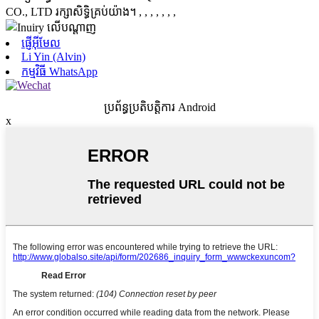
CO., LTD រក្សាសិទ្ធិគ្រប់យ៉ាង។
, , , , , , ,
ផ្ញើអ៊ីមែល
Li Yin (Alvin)
កម្មវិធី WhatsApp
ប្រព័ន្ធប្រតិបត្តិការ Android
x