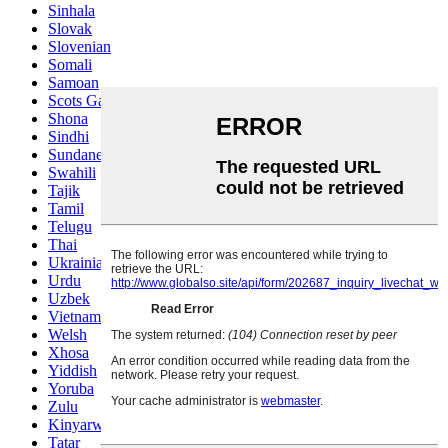
Sinhala
Slovak
Slovenian
Somali
Samoan
Scots Gaelic
Shona
Sindhi
Sundanese
Swahili
Tajik
Tamil
Telugu
Thai
Ukrainian
Urdu
Uzbek
Vietnamese
Welsh
Xhosa
Yiddish
Yoruba
Zulu
Kinyarwanda
Tatar