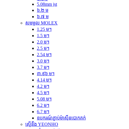
5.08mm jst
៦.២ ម
៦.៧ ម
សមមូល MOLEX
1.25 ម។
1.5 ម។
2.0 ម។
2.5 ម។
2.54 ម។
3.0 ម។
3.7 ម។
៣.៩៦ ម។
4.14 ម។
4.2 ម។
4.5 ម។
5.08 ម។
6.2 ម។
6.7 ម។
ឧបករណ៍ភ្ជាប់ម៉ាស៊ីនបោកគក់
ស្មើនឹង YEONHO