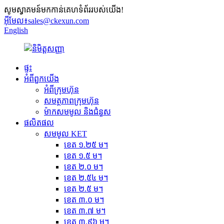
សូមស្វាគមន៍មកកាន់គេហទំព័ររបស់យើង!
អ៊ីមែល៖
sales@ckexun.com
English
ផ្ទះ
អំពី​ពួក​យើង
អំពីក្រុមហ៊ុន
សមត្ថភាពក្រុមហ៊ុន
ម៉ាកសមមូល និងជំនួស
ផលិតផល
សមមូល KET
ខេត ១.២៥ ម។
ខេត ១.៥ ម។
ខេត ២.០ ម។
ខេត ២.៥៤ ម។
ខេត ២.៥ ម។
ខេត ៣.០ ម។
ខេត ៣.៧ ម។
ខេត ៣.៩៦ ម។