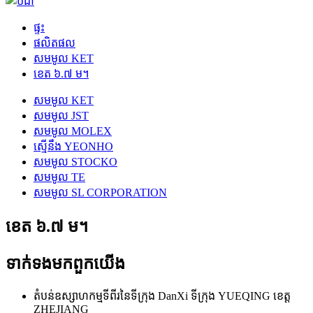
ផ្ទះ
ផលិតផល
សមមូល KET
ខេត ៦.៧ ម។
សមមូល KET
សមមូល JST
សមមូល MOLEX
ស្មើនឹង YEONHO
សមមូល STOCKO
សមមូល TE
សមមូល SL CORPORATION
ខេត ៦.៧ ម។
ទាក់ទង​មក​ពួក​យើង
តំបន់ឧស្សាហកម្មទីពីរនៃទីក្រុង DanXi ទីក្រុង YUEQING ខេត្ត
ZHEJIANG