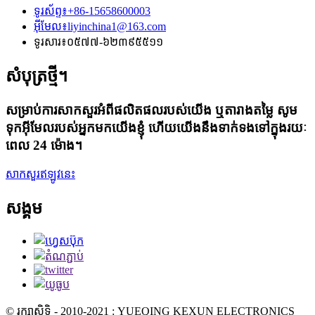
ទូរស័ព្ទ៖
+86-15658600003
អ៊ីមែល៖
liyinchina1@163.com
ទូរសារ៖
០៥៧៧-៦២៣៩៥៥១១
សំបុត្រថ្មី។
សម្រាប់ការសាកសួរអំពីផលិតផលរបស់យើង ឬតារាងតម្លៃ សូម
ទុកអ៊ីមែលរបស់អ្នកមកយើងខ្ញុំ ហើយយើងនឹងទាក់ទងទៅក្នុងរយៈ
ពេល 24 ម៉ោង។
សាកសួរឥឡូវនេះ
សង្គម
© រក្សាសិទ្ធិ - 2010-2021 : YUEQING KEXUN ELECTRONICS