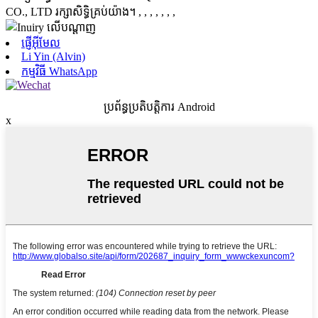
CO., LTD រក្សាសិទ្ធិគ្រប់យ៉ាង។
, , , , , , ,
ផ្ញើអ៊ីមែល
Li Yin (Alvin)
កម្មវិធី WhatsApp
ប្រព័ន្ធប្រតិបត្តិការ Android
x