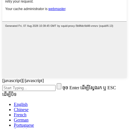
[javascript]
[/javascript]
ចុច Enter ដើម្បីស្វែងរក ឬ ESC
ដើម្បីបិទ
English
Chinese
French
German
Portuguese