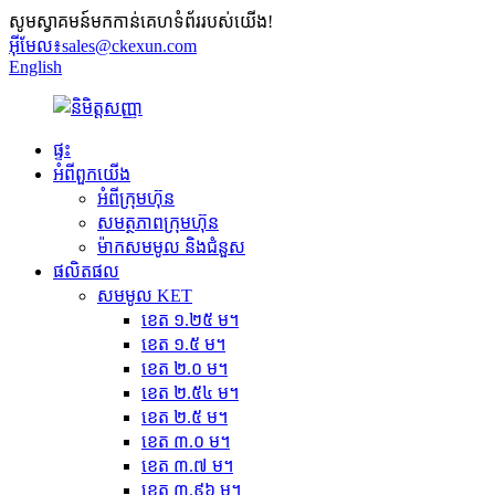
សូមស្វាគមន៍មកកាន់គេហទំព័ររបស់យើង!
អ៊ីមែល៖
sales@ckexun.com
English
ផ្ទះ
អំពី​ពួក​យើង
អំពីក្រុមហ៊ុន
សមត្ថភាពក្រុមហ៊ុន
ម៉ាកសមមូល និងជំនួស
ផលិតផល
សមមូល KET
ខេត ១.២៥ ម។
ខេត ១.៥ ម។
ខេត ២.០ ម។
ខេត ២.៥៤ ម។
ខេត ២.៥ ម។
ខេត ៣.០ ម។
ខេត ៣.៧ ម។
ខេត ៣.៩៦ ម។