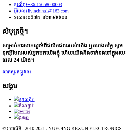
ទូរស័ព្ទ៖
+86-15658600003
អ៊ីមែល៖
liyinchina1@163.com
ទូរសារ៖
០៥៧៧-៦២៣៩៥៥១១
សំបុត្រថ្មី។
សម្រាប់ការសាកសួរអំពីផលិតផលរបស់យើង ឬតារាងតម្លៃ សូម
ទុកអ៊ីមែលរបស់អ្នកមកយើងខ្ញុំ ហើយយើងនឹងទាក់ទងទៅក្នុងរយៈ
ពេល 24 ម៉ោង។
សាកសួរឥឡូវនេះ
សង្គម
© រក្សាសិទ្ធិ - 2010-2021 : YUEQING KEXUN ELECTRONICS