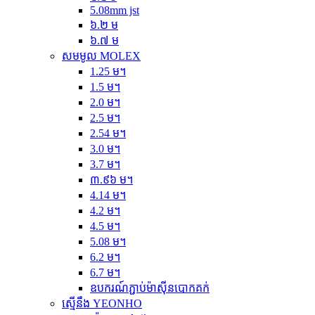
5.08mm jst
៦.២ ម
៦.៧ ម
សមមូល MOLEX
1.25 ម។
1.5 ម។
2.0 ម។
2.5 ម។
2.54 ម។
3.0 ម។
3.7 ម។
៣.៩៦ ម។
4.14 ម។
4.2 ម។
4.5 ម។
5.08 ម។
6.2 ម។
6.7 ម។
ឧបករណ៍ភ្ជាប់ម៉ាស៊ីនបោកគក់
ស្មើនឹង YEONHO