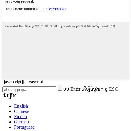
[javascript]
[/javascript]
ចុច Enter ដើម្បីស្វែងរក ឬ ESC
ដើម្បីបិទ
English
Chinese
French
German
Portuguese