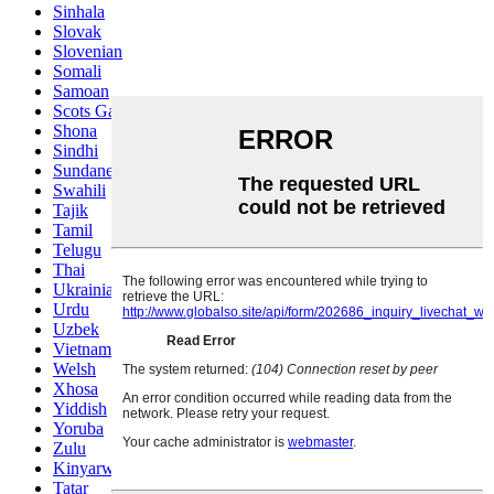
Sinhala
Slovak
Slovenian
Somali
Samoan
Scots Gaelic
Shona
Sindhi
Sundanese
Swahili
Tajik
Tamil
Telugu
Thai
Ukrainian
Urdu
Uzbek
Vietnamese
Welsh
Xhosa
Yiddish
Yoruba
Zulu
Kinyarwanda
Tatar