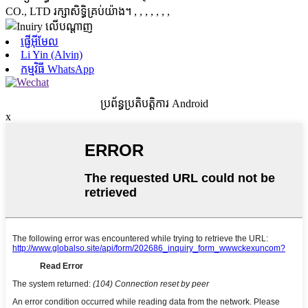
CO., LTD រក្សាសិទ្ធិគ្រប់យ៉ាង។
, , , , , , ,
ផ្ញើអ៊ីមែល
Li Yin (Alvin)
កម្មវិធី WhatsApp
ប្រព័ន្ធប្រតិបត្តិការ Android
x