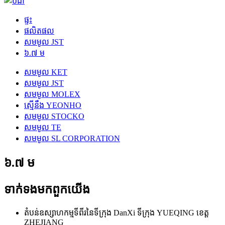
ផ្ទះ
ផលិតផល
សមមូល JST
៦.៧ ម
សមមូល KET
សមមូល JST
សមមូល MOLEX
ស្មើនឹង YEONHO
សមមូល STOCKO
សមមូល TE
សមមូល SL CORPORATION
៦.៧ ម
ទាក់ទង​មក​ពួក​យើង
តំបន់ឧស្សាហកម្មទីពីរនៃទីក្រុង DanXi ទីក្រុង YUEQING ខេត្ត
ZHEJIANG